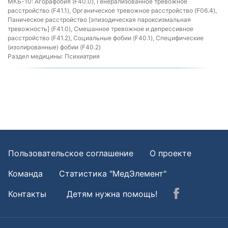
МКБ-10:
Агорафобия (F40.0), Генерализованное тревожное
расстройство (F41.1), Органическое тревожное расстройство (F06.4),
Паническое расстройство [эпизодическая пароксизмальная
тревожность] (F41.0), Смешанное тревожное и депрессивное
расстройство (F41.2), Социальные фобии (F40.1), Специфические
(изолированные) фобии (F40.2)
Раздел медицины:
Психиатрия
Пользовательское соглашение
О проекте
Команда
Статистика "МедЭлемент"
Контакты
Детям нужна помощь!