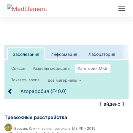
Заболевания
Информация
Лаборатория
Те
Список
Все материалы
Агорафобия (F40.0)
Найдено 1
Тревожные расстройства
Версия:
Клинические протоколы МЗ РК - 2015