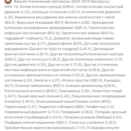
Версия:
Клинические протоколы 2006-2019 (Беларусь)
МКБ-10:
Аллергическая пурпура (D69.0), Аллергический контактный
дерматит (L23), Алопеция тотальная (L63.0), Атопический дерматит
(L20), Варикозное расширение вен нижних конечностей с язвой
(I83.0), Вирусные бородавки (B07), Витилиго (L80), Врожденная
буллезная ихтиоформная эритродермия (Q80.3), Герпетическая
инфекция неуточненная (B00.9), Герпетическая экзема (B00.0),
Гидраденит гнойный (L73.2), Дерматит, вызванный веществами,
принятыми внутрь (L27), Дерматофития (B35), Детский папулезный
акродерматит [Джанотти-Крости синдром] (L44.4), Дискоидная
красная волчанка (L93.0), Другая нетромбоцитопеническая пурпура
(D69.2), Другая почесуха (L28.2), Другие буллезные изменения (L13),
Другие дерматиты (L30), Другие угри (L70.8), Другие уточненные
местные инфекции кожи и подкожной клетчатки (L08.8), Другие
уточненные эритематозные состояния (L53.8), Другие эритематозные
состояния (L53), Импетиго (L01), Ихтиоз простой (Q80.0), Кандидоз
(B37), Кожный лейшманиоз (B55.1), Кожный эризипелоид (A26.0),
Контагиозный моллюск (B08.1), Крапивница (L50), Лихен блестящий
(L44.1), Лишай красный плоский (L43), Локализованная склеродермия
[morphea] (L94.0), Опоясывающий лишай [herpes zoster] (B02),
Парапсориаз (L41), Педикулез и фтириоз (B85), Пемфигоид (L12),
Периоральный дерматит (L71.0), Пиодермия (L08.0), Питириаз красный
волосяной отрубевидный (L44.0), Питириаз розовый [Жибера] (L42),
Порфирия кожная медленная (E80.1), Почесуха узловатая (L28.1),
Приобретенный кератоз фолликулярный (L11.0), Псевдофолликулит