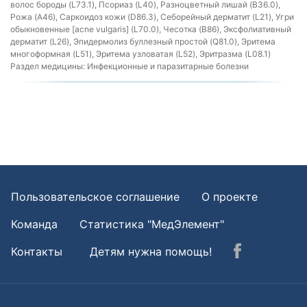
волос бороды (L73.1), Псориаз (L40), Разноцветный лишай (B36.0),
Рожа (A46), Саркоидоз кожи (D86.3), Себорейный дерматит (L21), Угри
обыкновенные [acne vulgaris] (L70.0), Чесотка (B86), Эксфолиативный
дерматит (L26), Эпидермолиз буллезный простой (Q81.0), Эритема
многоформная (L51), Эритема узловатая (L52), Эритразма (L08.1)
Раздел медицины:
Инфекционные и паразитарные болезни
Пользовательское соглашение
О проекте
Команда
Статистика "МедЭлемент"
Контакты
Детям нужна помощь!