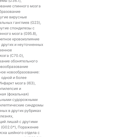
мы (D36.1),
ование спинного мозга
образование
ругие вирусные
альных ганглиев (G23),
ругие спондилезы с
нного мозга (G95.8),
репное кровоизлияние
е других и неуточненных
твенное
озга (C70.0),
вание обонятельного
новообразование
нное новообразование:
 одной и более
нфаркт мозга (I63),
эпилепсия и
ная (фокальная)
альными судорожными
пилептические синдромы
ных в других рубриках
лезнях,
ющий лишай с другими
 (G02.0*), Поражение
ска шейного отдела с