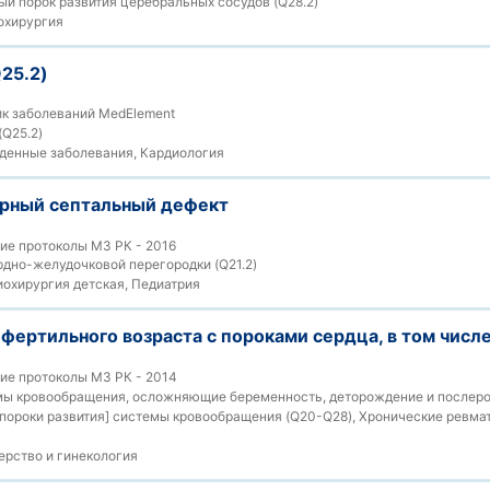
й порок развития церебральных сосудов (Q28.2)
охирургия
25.2)
к заболеваний MedElement
(Q25.2)
енные заболевания, Кардиология
рный септальный дефект
ие протоколы МЗ РК - 2016
дно-желудочковой перегородки (Q21.2)
охирургия детская, Педиатрия
фертильного возраста с пороками сердца, в том числ
ие протоколы МЗ РК - 2014
ы кровообращения, осложняющие беременность, деторождение и послерод
пороки развития] системы кровообращения (Q20-Q28), Хронические ревма
рство и гинекология