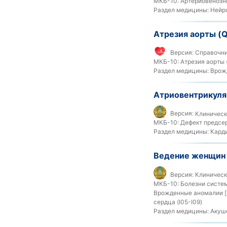
МКБ-10:
Артериовенозны
Раздел медицины:
Нейр
Атрезия аорты (Q
Версия:
Справочни
МКБ-10:
Атрезия аорты 
Раздел медицины:
Врожд
Атриовентрикуля
Версия:
Клиническ
МКБ-10:
Дефект предсер
Раздел медицины:
Карди
Ведение женщин 
Версия:
Клиническ
МКБ-10:
Болезни систем
Врожденные аномалии [
сердца (I05-I09)
Раздел медицины:
Акуше