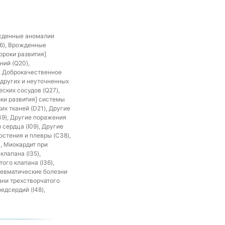
ожденные аномалии
26), Врожденные
ороки развития]
ний (Q20),
, Доброкачественное
 других и неуточненных
ских сосудов (Q27),
ки развития] системы
х тканей (D21), Другие
49), Другие поражения
 сердца (I09), Другие
стения и плевры (C38),
), Миокардит при
лапана (I35),
го клапана (I36),
 Ревматические болезни
зни трехстворчатого
едсердий (I48),