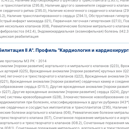
(C45.2), Наличие аортокоронарного шунтового трансплантата (Z95.1), Нали
и трансплантатов (Z95.8), Наличие другого заменителя сердечного клапана
я сердечного ритма (Z95.0), Наличие ксеногенного сердечного клапана (Z9
5.2), Наличие трансплантированного сердца (Z94.1), Обструктивная гиперт
 Острый инфаркт миокарда (I21), Первичная легочная гипертензия (I27.0), П
ия нескольких клапанов (I08), Ревматические болезни митрального клапана
фиброэластоз (I42.4), Эндомиокардиальная (эозинофильная) болезнь (I42.3
инская реабилитация
билитация II А". Профиль "Кардиология и кардиохирург
ие протоколы МЗ РК - 2014
малии [пороки развития] аортального и митрального клапанов (Q23), Вр
ных артерий (Q25), Врожденные аномалии [пороки развития] крупных вен (Q
тия] легочного и трехстворчатого клапанов (Q22), Врожденные аномалии [п
(Q21), Врожденные аномалии [пороки развития] сердечных камер и соедине
образование сердца (D15.1), Другие врожденные аномалии [пороки развит
 (Q27), Другие врожденные аномалии [пороки развития] сердца (Q24), Др
тия] системы кровообращения (Q28), Злокачественное новообразование сер
Кардиомиопатия при болезнях, классифицированных в других рубриках (I43*
ичие сердечных и сосудистых имплантатов и трансплантатов (Z95), Наличие
ческие болезни аортального клапана (I06), Ревматические болезни митральн
трехстворчатого клапана (I07), Сочетанное поражение митрального и аортал
ортального и трехстворчатого клапанов (I08.2), Сочетанные поражения м
в (I08.1), Сочетанные поражения митрального, аортального и трехстворчато