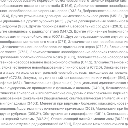
нное новообразование периферических нервов и вегетативной нервной систе
образование позвоночного столба (D16.6), Доброкачественное новообраз
нное новообразование черепных нервов (D33.3), Доброкачественное ново
5.4), Другая уточненная дегенерации межпозвоночного диска (M51.3), Д
ицированные в других рубриках (A85), Другие дегенеративные болезни баз
синдромы (G83), Другие пороки развития церебральных сосудов (Q28.3), Д
угие спондилезы с радикулопатией (M47.2), Другие уточненные болезни спи
ки развития нервной системы (Q07.8), Другое нетравматическое внутриче
 новообразование головного мозга (C71), Злокачественное новообразовани
), Злокачественное новообразование зрительного нерва (C72.3), Злокачес
го хвоста (C72.1), Злокачественное новообразование оболочек головного м
разование оболочек спинного мозга (C70.1), Злокачественное новообразо
ственное новообразование позвоночного столба (C41.2), Злокачественное 
), Злокачественное новообразование спинного мозга (C72.0), Злокачестве
га и других отделов центральной нервной системы, выходящее за пределы
ий (C72.8), Инсульт, не уточненный как кровоизлияние или инфаркт (I64), И
фалит (A84), Локализованная (фокальная) (парциальная) идиопатическая 
мы с судорожными припадками с фокальным началом (G40.0), Локализован
атическая эпилепсия и эпилептические синдромы с комплексными парци
кализованная (фокальная) (парциальная) симптоматическая эпилепсия и э
и припадками (G40.1), Менингит при вирусных болезнях, классифицирован
условленный другими и неуточненными причинами (G03), Миелопатия при бо
ругих рубриках (G99.2*), Обструктивная гидроцефалия (G91.1), Опоясыва
ы нервной системы (B02.2+), Опоясывающий лишай с менингитом (B02.1+)
шейного отдела с радикулопатией (M50.1), Поражение межпозвоночного ди