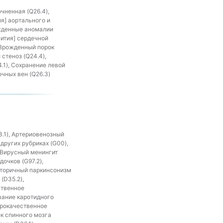
чненная (Q26.4),
я] аортального и
ожденные аномалии
вития] сердечной
 Врожденный порок
стеноз (Q24.4),
.1), Сохранение левой
очных вен (Q26.3)
.1), Артериовенозный
других рубриках (G00),
 Вирусный менингит
очков (G97.2),
Вторичный паркинсонизм
(D35.2),
ственное
вание каротидного
брокачественное
к спинного мозга