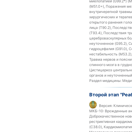
миелопатией (G99.2*) (
(M51.0+), Поражения ме
внутричерепной травмы 
хирургических и терапе
открытого ранения голо
лица (T90.2), Последст
(T93.4), Последствия т
цереброваскулярных бол
неуточненное (G95.2), 
гидроцефалия (G91.0), 
нестабильность (M53.2)
Травма нервов и поясни
спинного мозга в грудно
Цистицеркоз центрально
органов и неуточненный 
Раздел медицины:
Медиц
Второй этап "Реа
Версия:
Клиническ
МКБ-10:
Врожденные ано
Доброкачественное ново
рестриктивная кардиоми
(C38.0), Кардиомиопати