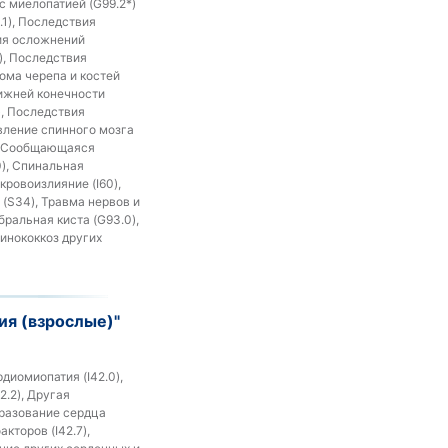
с миелопатией (G99.2*)
.1), Последствия
вия осложнений
), Последствия
лома черепа и костей
нижней конечности
), Последствия
вление спинного мозга
), Сообщающаяся
0), Спинальная
кровоизлияние (I60),
 (S34), Травма нервов и
бральная киста (G93.0),
инококкоз других
ия (взрослые)"
диомиопатия (I42.0),
.2), Другая
бразование сердца
кторов (I42.7),