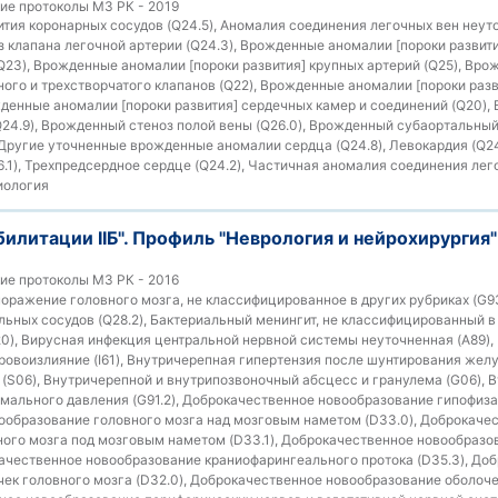
ие протоколы МЗ РК - 2019
тия коронарных сосудов (Q24.5), Аномалия соединения легочных вен неуто
 клапана легочной артерии (Q24.3), Врожденные аномалии [пороки развити
Q23), Врожденные аномалии [пороки развития] крупных артерий (Q25), Вр
чного и трехстворчатого клапанов (Q22), Врожденные аномалии [пороки раз
жденные аномалии [пороки развития] сердечных камер и соединений (Q20),
24.9), Врожденный стеноз полой вены (Q26.0), Врожденный субаортальный 
 Другие уточненные врожденные аномалии сердца (Q24.8), Левокардия (Q24
6.1), Трехпредсердное сердце (Q24.2), Частичная аномалия соединения лег
иология
билитации IIБ". Профиль "Неврология и нейрохирургия"
ие протоколы МЗ РК - 2016
оражение головного мозга, не классифицированное в других рубриках (G93
льных сосудов (Q28.2), Бактериальный менингит, не классифицированный в 
0), Вирусная инфекция центральной нервной системы неуточненная (A89),
ровоизлияние (I61), Внутричерепная гипертензия после шунтирования желуд
(S06), Внутричерепной и внутрипозвоночный абсцесс и гранулема (G06), 
рмального давления (G91.2), Доброкачественное новообразование гипофиза 
ообразование головного мозга над мозговым наметом (D33.0), Доброкаче
ого мозга под мозговым наметом (D33.1), Доброкачественное новообразо
качественное новообразование краниофарингеального протока (D35.3), До
ек головного мозга (D32.0), Доброкачественное новообразование оболоче