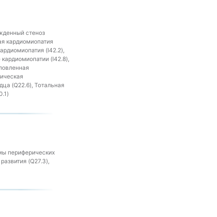
ожденный стеноз
ная кардиомиопатия
ардиомиопатия (I42.2),
кардиомиопатии (I42.8),
словленная
фическая
дца (Q22.6), Тотальная
.1)
мы периферических
развития (Q27.3),