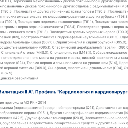
M50.0+), Поражения межпозвоночных дисков поясничного и других отделов 
жпозвоночных дисков поясничного и других отделов с радикулопатией (M51
(T90.5), Последствия других уточненных травм головы (T90.8), Последст
втических вмешательств, не классифицированные в других рубриках (T98.3
вы (T90.1), Последствия перелома позвоночника (T91.1), Последствия пере
вия травмы нерва верхней конечности (T92.4), Последствия травмы нерва 
равмы спинного мозга (T91.3), Последствия травмы черепных нервов (T90.3
езней (I69), Посттравматическая гидроцефалия неуточненная (G91.3), Сда
Синдром Арнольда-Киари (Q07.0), Сирингомиелия и сирингобульбия (G95.0
Сосудистые миелопатии (G95.1), Спастический церебральный паралич (G80.
, Спинальный стеноз (M48.0), Спондилолистез (M43.1), Субарахноидальное 
чного отдела спинного мозга на уровне живота, нижней части спины и таза
м отделе (S24), Травма нервов и спинного мозга на уровне шеи (S14), Цере
й нервной системы (B69.0), Энцефалит, миелит и энцефаломиелит (G04), Эх
(B67.9)
инская реабилитация
билитация II А". Профиль "Кардиология и кардиохирург
ие протоколы МЗ РК - 2014
малии [пороки развития] сердечной перегородки (Q21), Дилатационная кар
образование сердца (D15.1), Другая гипертрофическая кардиомиопатия (I42
опатия (I42.5), Другие формы стенокардии (I20.8), Злокачественное новоо
я, обусловленная воздействием лекарственных средств и других внешних фа