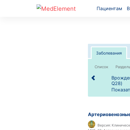
Пациентам
В
Заболевания
Список
Врожден
Q28)
Показат
Артериовенозные
Версия:
Клиническ