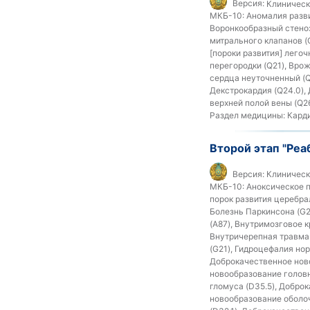
Версия:
Клиническ
МКБ-10:
Аномалия разви
Воронкообразный стеноз
митрального клапанов (
[пороки развития] лего
перегородки (Q21), Вро
сердца неуточненный (Q
Декстрокардия (Q24.0),
верхней полой вены (Q2
Раздел медицины:
Кард
Второй этап "Реа
Версия:
Клиническ
МКБ-10:
Аноксическое п
порок развития церебра
Болезнь Паркинсона (G2
(A87), Внутримозговое к
Внутричерепная травма 
(G21), Гидроцефалия но
Доброкачественное нов
новообразование головн
гломуса (D35.5), Добро
новообразование оболоч