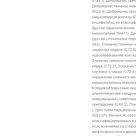
(D32.1), Доброкачестве
Доброкачественное ново
(D33.4), Доброкачестве
шишковидной железы (D3
энцефалиты, не классиф
Другие паралитические 
миелопатией (M47.1), Др
Другие уточненные поро
(I62), Злокачественное
черепных нервов (C72.5
новообразование конско
Злокачественное новооб
нерва (C72.2), Злокаче
слухового нерва (C72.4
поражение спинного моз
вышеуказанных локализац
Клещевой вирусный энце
эпилептические синдро
(парциальная) симптом
припадками (G40.2), Ло
с простыми парциальным
(G02.0*), Менингит, об
классифицированных в д
осложнениями со сторон
межпозвоночного диска 