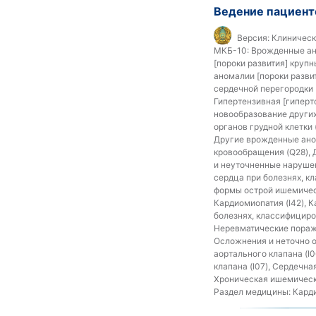
Ведение пациент
Версия:
Клиническ
МКБ-10:
Врожденные ано
[пороки развития] круп
аномалии [пороки разви
сердечной перегородки 
Гипертензивная [гиперт
новообразование других
органов грудной клетки
Другие врожденные аном
кровообращения (Q28), 
и неуточненные нарушен
сердца при болезнях, кл
формы острой ишемическ
Кардиомиопатия (I42), 
болезнях, классифициров
Неревматические пораже
Осложнения и неточно о
аортального клапана (I0
клапана (I07), Сердечна
Хроническая ишемическа
Раздел медицины:
Кард