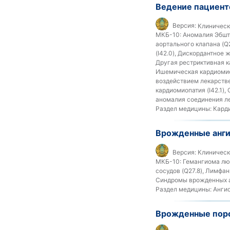
Ведение пациент
Версия:
Клиническ
МКБ-10:
Аномалия Эбштей
аортального клапана (Q
(I42.0), Дискордантное
Другая рестриктивная ка
Ишемическая кардиомиоп
воздействием лекарстве
кардиомиопатия (I42.1),
аномалия соединения ле
Раздел медицины:
Карди
Врожденные анг
Версия:
Клиническ
МКБ-10:
Гемангиома люб
сосудов (Q27.8), Лимфа
Синдромы врожденных а
Раздел медицины:
Ангио
Врожденные поро