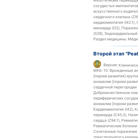
Мезотелиома перикарда 
сосудистых имплантатов 
искусственного водител
сердечного клапана (Z9
кардиомиопатия (I42.1),
миокарда (I22), Поражен
(S26), Эндокардиальный 
Раздел медицины:
Медиц
Второй этап "Реа
Версия:
Клиническ
МКБ-10:
Врожденные ано
[пороки развития] круп
аномалии [пороки разви
сердечной перегородки 
Доброкачественное ново
периферических сосудов
аномалии [пороки разви
Кардиомиопатия (I42), 
перикарда (C45.2), Нал
сердца (Z94.1), Ревмати
Ревматические болезни 
Сочетанные поражения а
трехстворчатого клапано