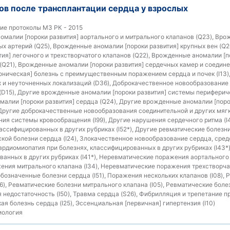
ов после трансплантации сердца у взрослых
ие протоколы МЗ РК - 2015
малии [пороки развития] аортального и митрального клапанов (Q23), Вр
ных артерий (Q25), Врожденные аномалии [пороки развития] крупных вен (Q
тия] легочного и трехстворчатого клапанов (Q22), Врожденные аномалии [п
(Q21), Врожденные аномалии [пороки развития] сердечных камер и соедине
оническая] болезнь с преимущественным поражением сердца и почек (I13)
 и неуточненных локализаций (D36), Доброкачественное новообразование
 (D15), Другие врожденные аномалии [пороки развития] системы перифериче
алии [пороки развития] сердца (Q24), Другие врожденные аномалии [поро
Другие доброкачественные новообразования соединительной и других мягки
ия системы кровообращения (I99), Другие нарушения сердечного ритма (I
ассифицированных в других рубриках (I52*), Другие ревматические болезни
ой болезни сердца (I24), Злокачественное новообразование сердца, средо
Кардиомиопатия при болезнях, классифицированных в других рубриках (I43*
анных в других рубриках (I41*), Неревматические поражения аортального к
ния митрального клапана (I34), Неревматические поражения трехстворчато
бозначенные болезни сердца (I51), Поражения нескольких клапанов (I08),
6), Ревматические болезни митрального клапана (I05), Ревматические боле
я недостаточность (I50), Травма сердца (S26), Фибрилляция и трепетание пр
я болезнь сердца (I25), Эссенциальная [первичная] гипертензия (I10)
иология