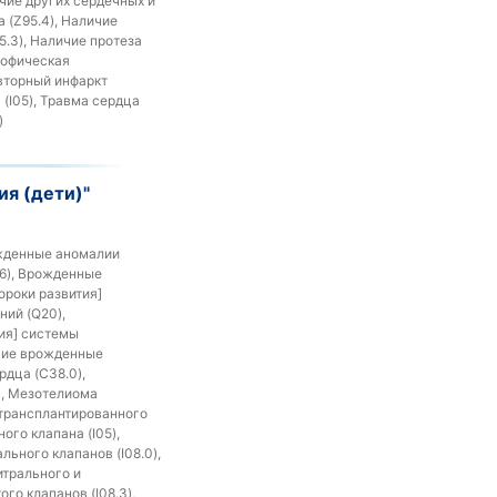
чие других сердечных и
 (Z95.4), Наличие
5.3), Наличие протеза
рофическая
овторный инфаркт
 (I05), Травма сердца
)
ия (дети)"
ожденные аномалии
26), Врожденные
ороки развития]
ний (Q20),
ия] системы
угие врожденные
дца (C38.0),
), Мезотелиома
 трансплантированного
ого клапана (I05),
ьного клапанов (I08.0),
итрального и
го клапанов (I08.3),