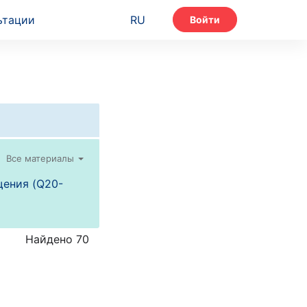
ьтации
RU
Войти
Все материалы
щения (Q20-
Найдено 70