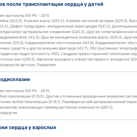
ов после трансплантации сердца у детей
ие протоколы МЗ РК - 2015
на (Q22.5), Атрезия аорты (Q25.2), Атрезия легочной артерии (Q25.5), Вр
23.0), Дефект предсердно-желудочковой перегородки (Q21.2), Дилатацион
 желудочково-артериальное соединение (Q20.3), Другая гипертрофическая к
рдиомиопатия (I42.5), Другие врожденные аномалии аорты (Q25.4), Другие 
атия (I25.5), Кардиомиопатия неуточненная (I42.9), Кардиомиопатия, обу
нных средств и других внешних факторов (I42.7), Обструктивная гипертро
 Сердечная недостаточность (I50), Синдром правосторонней гипоплазии сер
гочных вен (Q26.2), Удвоение выходного отверстия правого желудочка (Q20
охирургия детская, Педиатрия
иодисплазии
ие протоколы МЗ РК - 2015
ой локализации (D18.0), Другие уточненные врожденные аномалии систе
нгиома любой локализации (D18.1), Периферический артериовенозный порок 
номалий, вовлекающих преимущественно конечности (Q87.2)
хирургия
ки сердца у взрослых