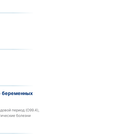
е беременных
овой период (O99.4),
тические болезни