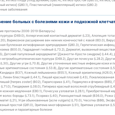
8), Ихтиоз плода [плод арлекин] (Q80.4), Ихтиоз простой (Q80.0), Ихтиоз, с
ый ихтиоз] (Q80.1), Пластинчатый [ламеллярный] ихтиоз (Q80.2)
ные заболевания
чение больных с болезнями кожи и подкожной клетча
ие протоколы 2006-2019 (Беларусь)
урпура (D69.0), Аллергический контактный дерматит (L23), Алопеция тотал
20), Варикозное расширение вен нижних конечностей с язвой (I83.0), Виру
нная буллезная ихтиоформная эритродермия (Q80.3), Герпетическая инфек
экзема (B00.0), Гидраденит гнойный (L73.2), Дерматит, вызванный веществ
35), Детский папулезный акродерматит [Джанотти-Крости синдром] (L44.4),
я нетромбоцитопеническая пурпура (D69.2), Другая почесуха (L28.2), Друг
 (L30), Другие угри (L70.8), Другие уточненные местные инфекции кожи и 
ные эритематозные состояния (L53.8), Другие эритематозные состояния (L53
, Кандидоз (B37), Кожный лейшманиоз (B55.1), Кожный эризипелоид (A26.0)
0), Лихен блестящий (L44.1), Лишай красный плоский (L43), Локализованна
ишай [herpes zoster] (B02), Парапсориаз (L41), Педикулез и фтириоз (B85), 
(L71.0), Пиодермия (L08.0), Питириаз красный волосяной отрубевидный (L4
я кожная медленная (E80.1), Почесуха узловатая (L28.1), Приобретенный к
ит волос бороды (L73.1), Псориаз (L40), Разноцветный лишай (B36.0), Рожа 
матит (L21), Угри обыкновенные [acne vulgaris] (L70.0), Чесотка (B86), Экс
езный простой (Q81.0), Эритема многоформная (L51), Эритема узловатая (L52
ционные и паразитарные болезни