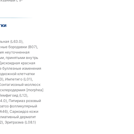
вязанный с x-
тки
ьная (L63.0),
сные бородавки (B07),
ция неуточненная
ами, принятыми внутрь
 Дискоидная красная
ие буллезные изменения
подкожной клетчатки
), Импетиго (L01),
, Контагиозный моллюск
я склеродермия [morphea]
Пемфигоид (L12),
4.0), Питириаз розовый
ератоз фолликулярный
(A46), Саркоидоз кожи
фолиативный дерматит
), Эритразма (L08.1)