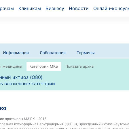
рачам
Клиникам
Бизнесу
Новости
Онлайн-консул
Информация
Лаборатория
Термины
нный ихтиоз (Q80)
ь вложенные категории
иоз
ие протоколы МЗ РК - 2015
лезная ихтиоформная эритродермия (Q80.3), Врожденный ихтиоз неуточне