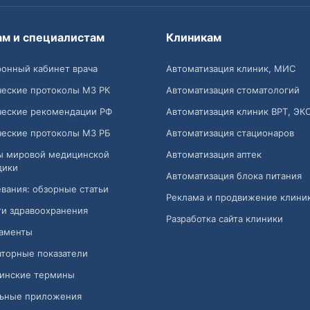
ам и специалистам
Клиникам
онный кабинет врача
Автоматизация клиник, МИС
ческие протоколы МЗ РК
Автоматизация стоматологий
ческие рекомендации РФ
Автоматизация клиник ВРТ, ЭК
ческие протоколы МЗ РБ
Автоматизация стационаров
ы мировой медицинской
Автоматизация аптек
дики
Автоматизация блока питания
вания: обзорные статьи
Реклама и продвижение клини
и здравоохранения
Разработка сайта клиники
аменты
торные показатели
инские термины
ьные приложения