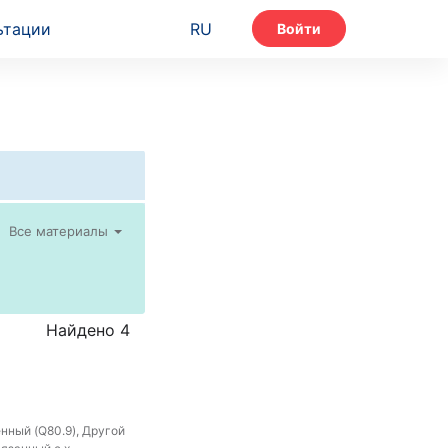
ьтации
RU
Войти
Все материалы
Найдено 4
нный (Q80.9), Другой