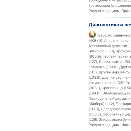
врожденный ихтиоз (Q80.
хромосомой [x-сцепленн
Раздел медицины:
Орфан
Диагностика и ле
Версия:
Клиническ
МКБ-10:
Аллергическая п
Атопический дерматит (L
Витилиго (L80), Врожде
(B00.9), Герпетическая 
(L27), Дерматофития (B
волчанка (L93.0), Друга
(L13), Другие дерматиты
(L08.8), Другие уточнен
Ихтиоз простой (Q80.0)
(B08.1), Крапивница (L5
(L94.0), Опоясывающий л
Периоральный дерматит 
[Жибера] (L42), Порфири
(L11.0), Псевдофолликул
(D86.3), Себорейный дер
(L26), Эпидермолиз булл
Раздел медицины:
Инфек