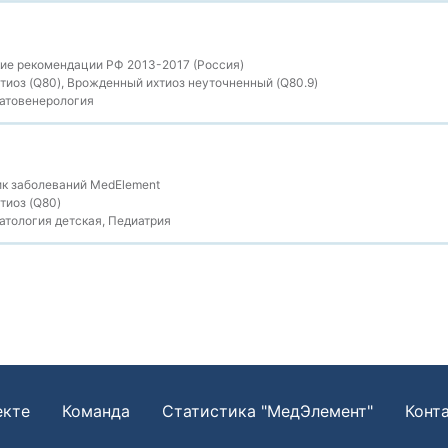
ие рекомендации РФ 2013-2017 (Россия)
иоз (Q80), Врожденный ихтиоз неуточненный (Q80.9)
атовенерология
к заболеваний MedElement
иоз (Q80)
тология детская, Педиатрия
екте
Команда
Статистика "МедЭлемент"
Конт