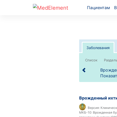
Пациентам
В
Заболевания
Список
Врожде
Показат
Врожденный ихт
Версия:
Клиническ
МКБ-10:
Врожденная бул