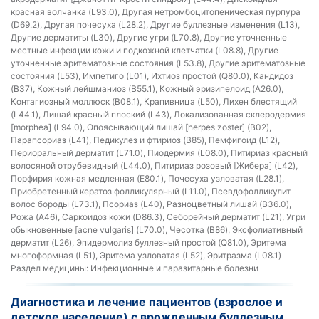
красная волчанка (L93.0), Другая нетромбоцитопеническая пурпура
(D69.2), Другая почесуха (L28.2), Другие буллезные изменения (L13),
Другие дерматиты (L30), Другие угри (L70.8), Другие уточненные
местные инфекции кожи и подкожной клетчатки (L08.8), Другие
уточненные эритематозные состояния (L53.8), Другие эритематозные
состояния (L53), Импетиго (L01), Ихтиоз простой (Q80.0), Кандидоз
(B37), Кожный лейшманиоз (B55.1), Кожный эризипелоид (A26.0),
Контагиозный моллюск (B08.1), Крапивница (L50), Лихен блестящий
(L44.1), Лишай красный плоский (L43), Локализованная склеродермия
[morphea] (L94.0), Опоясывающий лишай [herpes zoster] (B02),
Парапсориаз (L41), Педикулез и фтириоз (B85), Пемфигоид (L12),
Периоральный дерматит (L71.0), Пиодермия (L08.0), Питириаз красный
волосяной отрубевидный (L44.0), Питириаз розовый [Жибера] (L42),
Порфирия кожная медленная (E80.1), Почесуха узловатая (L28.1),
Приобретенный кератоз фолликулярный (L11.0), Псевдофолликулит
волос бороды (L73.1), Псориаз (L40), Разноцветный лишай (B36.0),
Рожа (A46), Саркоидоз кожи (D86.3), Себорейный дерматит (L21), Угри
обыкновенные [acne vulgaris] (L70.0), Чесотка (B86), Эксфолиативный
дерматит (L26), Эпидермолиз буллезный простой (Q81.0), Эритема
многоформная (L51), Эритема узловатая (L52), Эритразма (L08.1)
Раздел медицины:
Инфекционные и паразитарные болезни
Диагностика и лечение пациентов (взрослое и
детское население) с врожденным буллезным