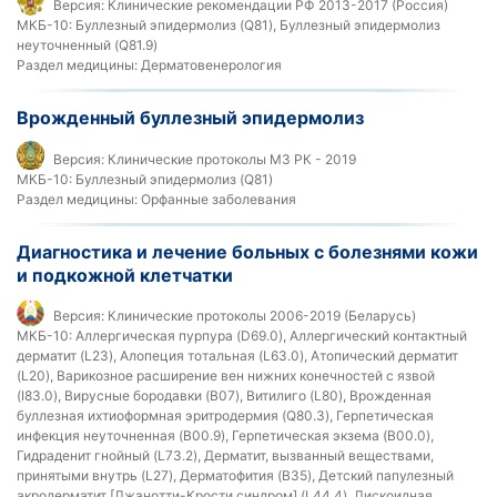
Версия:
Клинические рекомендации РФ 2013-2017 (Россия)
МКБ-10:
Буллезный эпидермолиз (Q81), Буллезный эпидермолиз
неуточненный (Q81.9)
Раздел медицины:
Дерматовенерология
Врожденный буллезный эпидермолиз
Версия:
Клинические протоколы МЗ РК - 2019
МКБ-10:
Буллезный эпидермолиз (Q81)
Раздел медицины:
Орфанные заболевания
Диагностика и лечение больных с болезнями кожи
и подкожной клетчатки
Версия:
Клинические протоколы 2006-2019 (Беларусь)
МКБ-10:
Аллергическая пурпура (D69.0), Аллергический контактный
дерматит (L23), Алопеция тотальная (L63.0), Атопический дерматит
(L20), Варикозное расширение вен нижних конечностей с язвой
(I83.0), Вирусные бородавки (B07), Витилиго (L80), Врожденная
буллезная ихтиоформная эритродермия (Q80.3), Герпетическая
инфекция неуточненная (B00.9), Герпетическая экзема (B00.0),
Гидраденит гнойный (L73.2), Дерматит, вызванный веществами,
принятыми внутрь (L27), Дерматофития (B35), Детский папулезный
акродерматит [Джанотти-Крости синдром] (L44.4), Дискоидная